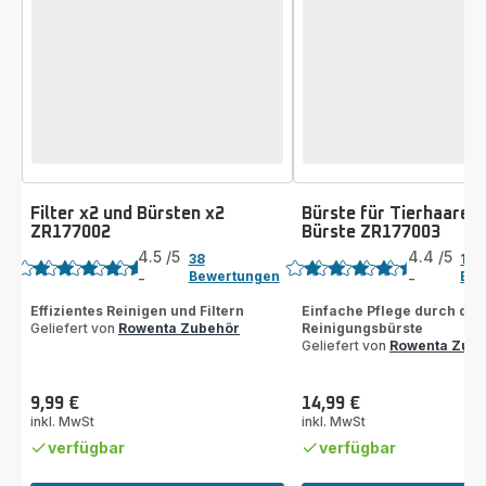
Filter x2 und Bürsten x2
Bürste für Tierhaare 
ZR177002
Bürste ZR177003
Bewertung
Bewertung
4.5
/5
4.4
/5
38
10
Bewertungen
Bew
-
-
ratings.4.5
ratings.4.4
Effizientes Reinigen und Filtern
Einfache Pflege durch die
Geliefert von
Rowenta Zubehör
Reinigungsbürste
Geliefert von
Rowenta Zub
9,99 €
14,99 €
Preis
Preis
inkl. MwSt
inkl. MwSt
verfügbar
verfügbar