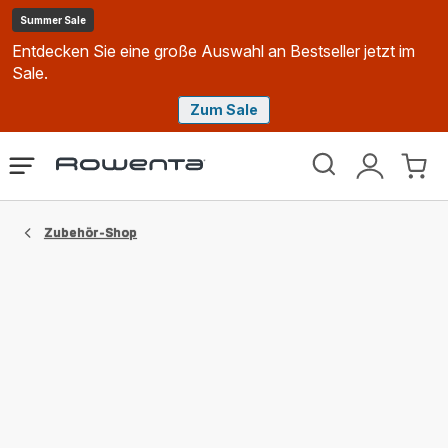
Summer Sale
Entdecken Sie eine große Auswahl an Bestseller jetzt im
Sale.
Zum Sale
Rowenta
Das
Mein
Mein
Homepage
Menü
Konto
Waren
öffnen
Zubehör-Shop