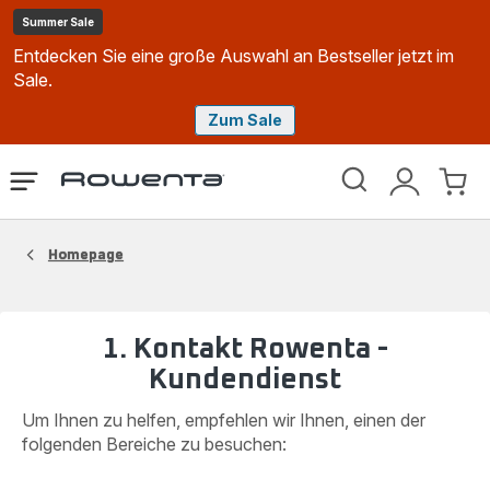
Summer Sale
Entdecken Sie eine große Auswahl an Bestseller jetzt im
Sale.
Zum Sale
Rowenta
Das
Mein
Mein
Homepage
Menü
Konto
Waren
öffnen
Homepage
1. Kontakt Rowenta -
Kundendienst
Um Ihnen zu helfen, empfehlen wir Ihnen, einen der
folgenden Bereiche zu besuchen: