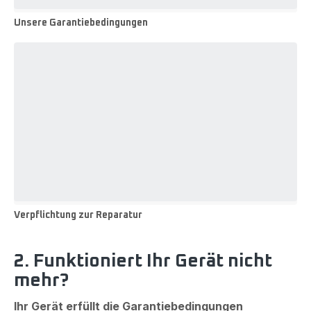
Unsere Garantiebedingungen
Unsere
Garantiebedingungen
Verpflichtung zur Reparatur
Verpflichtung
zur
Reparatur
2. Funktioniert Ihr Gerät nicht
mehr?
Ihr Gerät erfüllt die Garantiebedingungen