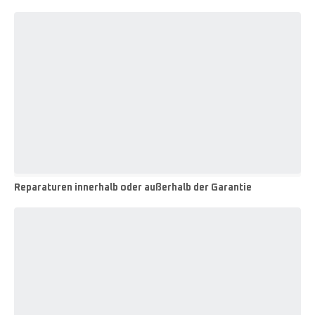
Reparaturen innerhalb oder außerhalb der Garantie
Reparaturen
innerhalb
oder
außerhalb
der
Garantie