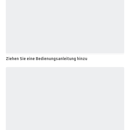
Zubehör/Ersatzteile
Ziehen Sie eine Bedienungsanleitung hinzu
Ziehen
Sie
eine
Bedienungsanleitung
hinzu