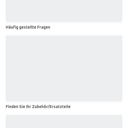
Häufig gestellte Fragen
Häufig
gestellte
Fragen
Finden Sie Ihr Zubehör/Ersatzteile
Finden
Sie
Ihr