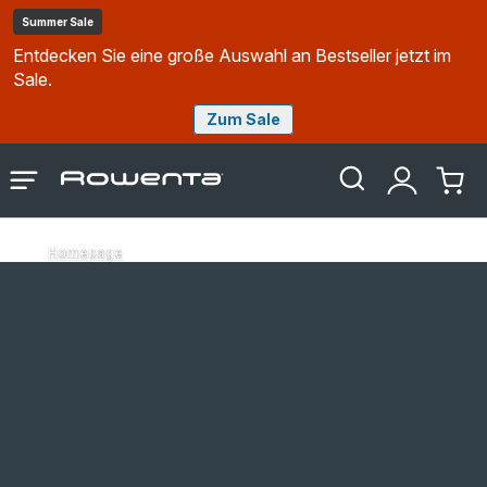
Summer Sale
Entdecken Sie eine große Auswahl an Bestseller jetzt im
Sale.
Zum Sale
Rowenta
Das
Mein
Mein
Homepage
Menü
Konto
Waren
öffnen
Homepage