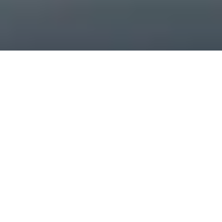
LANGLEBIGE PRODUKTE
EIN QUALITÄTSKONZEPT
Langlebige Produkte sind in erster Linie Produkte, die
mit großer Sorgfalt und hohen Qualitätsansprüchen
konzipiert wurden. Aus diesem Grund durchlaufen
unserer Produkte während der Entwicklungs- und
Herstellungsphase strenge Labortests.