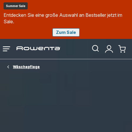
Summer Sale
Entdecken Sie eine große Auswahl an Bestseller jetzt im
Sale.
Zum Sale
Rowenta
Das
Mein
Mein
Homepage
Menü
Konto
Waren
öffnen
Wäschepflege