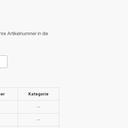
Ihre Artikelnummer in die
er
Kategorie
Nicht
H
--
verfügbar
Nicht
--
verfügbar