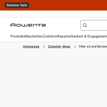
Summer Sale
Wonach
suchen
Rowenta
Sie?
Homepage
Produkte
Neuheiten
Zubehör
Reparierbarkeit & Engagemen
Homepage
Zubehör-Shop
Filter x2 und Bürst