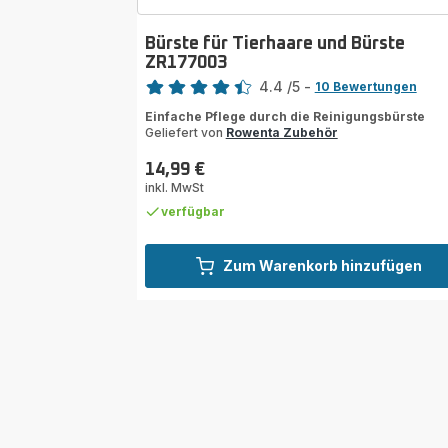
Bürste für Tierhaare und Bürste
ZR177003
Bewertung
4.4
/5
-
10 Bewertungen
ratings.4.4
Einfache Pflege durch die Reinigungsbürste
Geliefert von
Rowenta Zubehör
14,99 €
Preis
inkl. MwSt
verfügbar
Zum Warenkorb hinzufügen