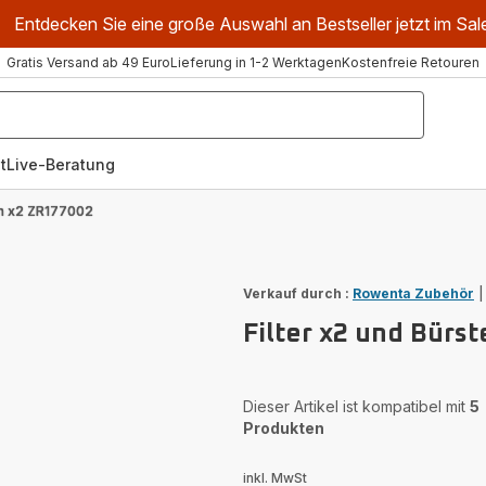
Entdecken Sie eine große Auswahl an Bestseller jetzt im Sal
Gratis Versand ab 49 Euro
Lieferung in 1-2 Werktagen
Kostenfreie Retouren
t
Live-Beratung
en x2 ZR177002
Verkauf durch :
Rowenta Zubehör
Filter x2 und Bürs
Dieser Artikel ist kompatibel mit
5
Produkten
inkl. MwSt