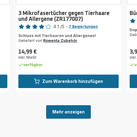
3 Mikrofasertücher gegen Tierhaare
Bü
Bewe
und Allergene (ZR177007)
Bewertung
4.1
/5
-
rati
7 Bewertungen
Dop
ratings.4.1
Gel
Schluss mit Tierhaaren und Allergenen!
Geliefert von
Rowenta Zubehör
14,99 €
3,
Preis
Prei
inkl. MwSt
inkl
verfügbar
v
Zum Warenkorb hinzufügen
Mehr anzeigen