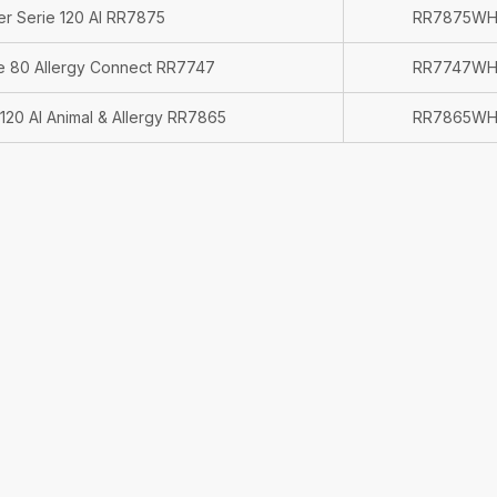
er Serie 120 AI RR7875
RR7875W
ie 80 Allergy Connect RR7747
RR7747W
 120 AI Animal & Allergy RR7865
RR7865W