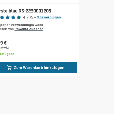
rste blau RS-2230001205
rtung
4.7
/5
-
3 Bewertungen
ngs.4.7
pelter Verwendungszweck
iefert von
Rowenta Zubehör
99 €
s
. MwSt
erfügbar
Zum Warenkorb hinzufügen