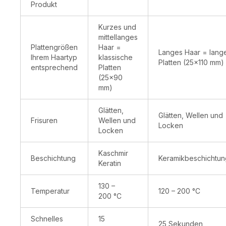
verfügbar
verfügbar
Produkt
Kurzes und
mittellanges
Plattengrößen
Haar =
Langes Haar = lang
Ihrem Haartyp
klassische
Platten (25x110 mm)
entsprechend
Platten
(25x90
mm)
Glätten,
Glätten, Wellen und
Frisuren
Wellen und
Locken
Locken
Kaschmir
Beschichtung
Keramikbeschichtun
Keratin
130 –
Temperatur
120 – 200 °C
200 °C
Schnelles
15
25 Sekunden