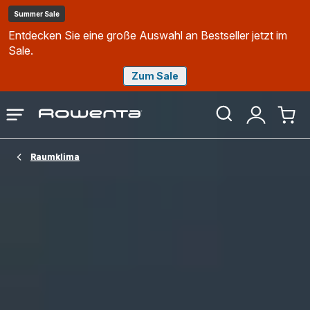
Summer Sale
Entdecken Sie eine große Auswahl an Bestseller jetzt im
Sale.
Zum Sale
Rowenta
Das
Mein
Mein
Homepage
Menü
Konto
Waren
öffnen
Raumklima