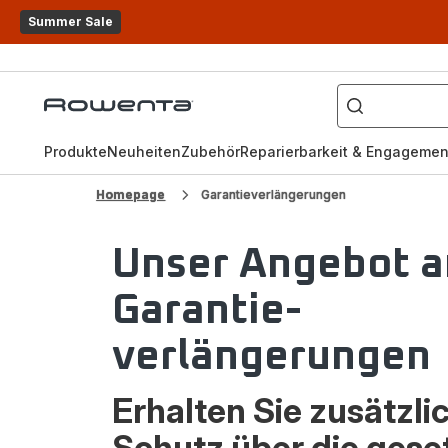
Summer Sale
Wonach
suchen
Rowenta
Sie?
Homepage
Produkte
Neuheiten
Zubehör
Reparierbarkeit & Engagemen
Homepage
Garantieverlängerungen
Unser Angebot a
Garantie-
verlängerungen
Erhalten Sie zusätzli
Schutz über die gese