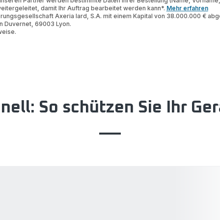
nseren Partner werden bestimmte Daten Ihrer Bestellung (Name, Vorname
tergeleitet, damit Ihr Auftrag bearbeitet werden kann*.
Mehr erfahren
ungsgesellschaft Axeria Iard, S.A. mit einem Kapital von 38.000.000 € abg
n Duvernet, 69003 Lyon.
weise.
ell: So schützen Sie Ihr Ger