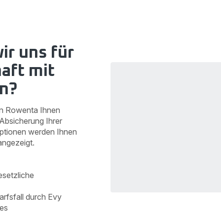
schnell:
schnell:
So
So
schützen
schützen
Sie
Sie
Ihr
Ihr
r uns für
Gerät
Gerät
in
in
aft mit
4
4
n?
Schritten</h2>
Schritten</h2>
nn Rowenta Ihnen
 Absicherung Ihrer
Optionen werden Ihnen
angezeigt.
esetzliche
rfsfall durch Evy
tes