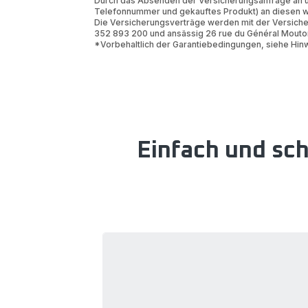
Durch das Absenden der Versicherungsanfrage an u
Telefonnummer und gekauftes Produkt) an diesen wei
Die Versicherungsverträge werden mit der Versicher
352 893 200 und ansässig 26 rue du Général Mouto
*Vorbehaltlich der Garantiebedingungen, siehe Hin
Einfach und schn