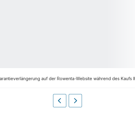
Garantieverlängerung auf der Rowenta-Website während des Kaufs Ih
Vorherige
Weiter
Garantieverlängerung
Garantieverlängerung
|
|
Rowenta
Rowenta
<h2>Einfach
<h2>Einfach
und
und