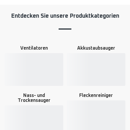
Entdecken Sie unsere Produktkategorien
Ventilatoren
Akkustaubsauger
Mehr
Mehr
anzeigen
anzeigen
-
-
Ventilatoren
Akkustaubsauger
-
-
Nass- und
Fleckenreiniger
Trockensauger
Mehr
Mehr
anzeigen
anzeigen
-
-
Fleckenreiniger
Nass-
-
und