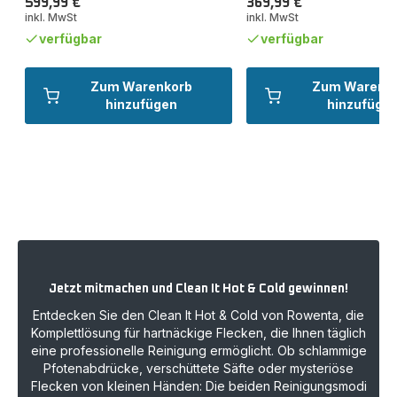
599,99 €
369,99 €
Preis
Preis
inkl. MwSt
inkl. MwSt
verfügbar
verfügbar
Zum Warenkorb
Zum Warenk
hinzufügen
hinzufüge
Jetzt mitmachen und Clean It Hot & Cold gewinnen!
Entdecken Sie den Clean It Hot & Cold von Rowenta, die
Komplettlösung für hartnäckige Flecken, die Ihnen täglich
eine professionelle Reinigung ermöglicht. Ob schlammige
Pfotenabdrücke, verschüttete Säfte oder mysteriöse
Flecken von kleinen Händen: Die beiden Reinigungsmodi