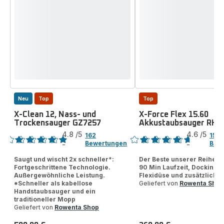
Neu
Top
Top
X-Clean 12, Nass- und
X-Force Flex 15.60
Trockensauger GZ7257
Akkustaubsauger RH9
Bewertung
Bewertung
4.8
/5
4.6
/5
162
1516
Bewertungen
Bew
-
-
ratings.4.8
ratings.4.6
Saugt und wischt 2x schneller*:
Der Beste unserer Reihe m
Fortgeschrittene Technologie.
90 Min Laufzeit, Dockingst
Außergewöhnliche Leistung.
Flexidüse und zusätzlichem
*Schneller als kabellose
Geliefert von
Rowenta Shop
Handstaubsauger und ein
traditioneller Mopp
Geliefert von
Rowenta Shop