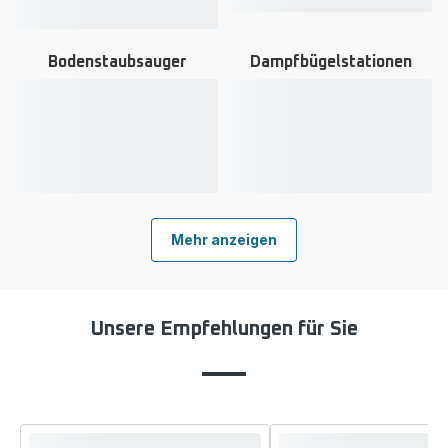
Trockensauger
-
Bodenstaubsauger
Dampfbügelstationen
Mehr
Mehr
anzeigen
anzeigen
-
-
Bodenstaubsauger
Dampfbügelstationen
-
-
Mehr anzeigen
Unsere Empfehlungen für Sie