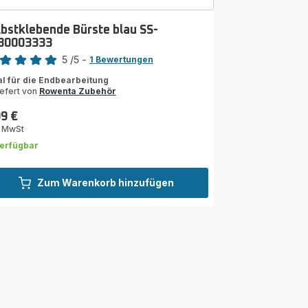
lbstklebende Bürste blau SS-
30003333
rtung
5
/5
-
1 Bewertungen
ertung
al für die Endbearbeitung
iefert von
Rowenta Zubehör
rnen
99 €
s
rchschnitt)
. MwSt
erfügbar
Zum Warenkorb hinzufügen