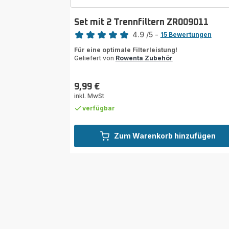
Set mit 2 Trennfiltern ZR009011
Bewertung
4.9
/5
-
15 Bewertungen
ratings.4.9
Für eine optimale Filterleistung!
Geliefert von
Rowenta Zubehör
9,99 €
Preis
inkl. MwSt
verfügbar
Zum Warenkorb hinzufügen