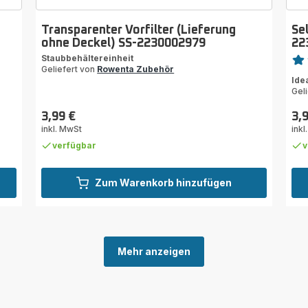
Transparenter Vorfilter (Lieferung
Se
ohne Deckel) SS-2230002979
22
Bewe
Staubbehältereinheit
Geliefert von
Rowenta Zubehör
Bew
Ide
mit
Gel
5
Ste
3,99 €
3,
Preis
Prei
(Du
inkl. MwSt
inkl
verfügbar
v
Zum Warenkorb hinzufügen
Mehr anzeigen