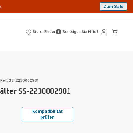
e.
Zum Sale
Store-Finder
Benötigen Sie Hilfe?
Store-
Benötigen
Mein
Mein
Finder
Sie
Konto
Waren
Hilfe?
|
Ref.: SS-2230002981
hälter SS-2230002981
Kompatibilität
prüfen