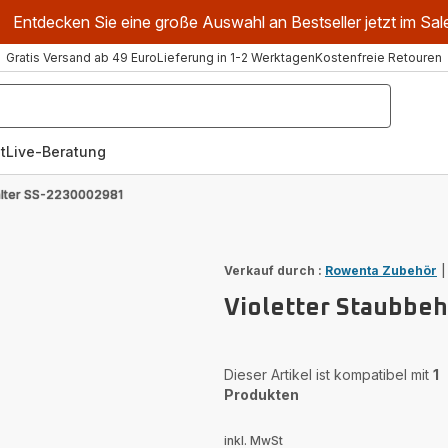
Entdecken Sie eine große Auswahl an Bestseller jetzt im Sal
Gratis Versand ab 49 Euro
Lieferung in 1-2 Werktagen
Kostenfreie Retouren
t
Live-Beratung
älter SS-2230002981
Verkauf durch :
Rowenta Zubehör
Violetter Staubbe
Dieser Artikel ist kompatibel mit
1
Produkten
inkl. MwSt