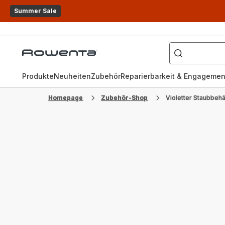
Summer Sale
Wonach
suchen
Rowenta
Sie?
Homepage
Produkte
Neuheiten
Zubehör
Reparierbarkeit & Engagemen
Homepage
Zubehör-Shop
Violetter Staubbeh