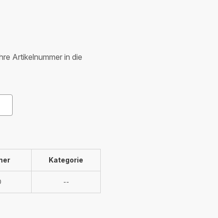
Ihre Artikelnummer in die
mer
Kategorie
Nicht
O
--
verfügbar