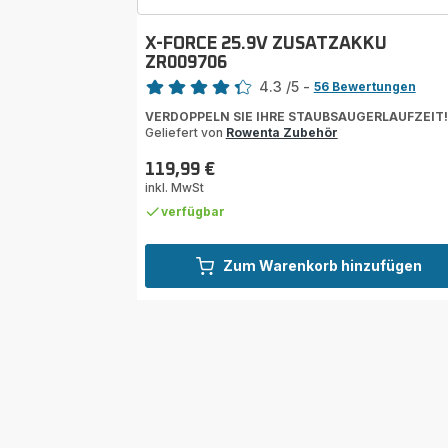
X-FORCE 25.9V ZUSATZAKKU
ZR009706
Bewertung
4.3
/5
-
56 Bewertungen
ratings.4.3
VERDOPPELN SIE IHRE STAUBSAUGERLAUFZEIT!
Geliefert von
Rowenta Zubehör
119,99 €
Preis
inkl. MwSt
verfügbar
Zum Warenkorb hinzufügen