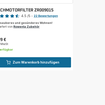
CHMOTORFILTER ZR009015
rtung
4.5
/5
-
22 Bewertungen
ngs.4.5
 sauberes und gesünderes Wohnen!
iefert von
Rowenta Zubehör
99 €
s
. MwSt
erfügbar
Zum Warenkorb hinzufügen