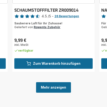
SCHAUMSTOFFFILTER ZR009014
NA
Bewertung
Bewe
4.5
/5
-
26 Bewertungen
ratings.4.5
rati
Sauberere Luft für Ihr Zuhause!
Für
Geliefert von
Rowenta Zubehör
Gel
9,99 €
9,
Preis
Prei
inkl. MwSt
inkl
verfügbar
v
Zum Warenkorb hinzufügen
Mehr anzeigen