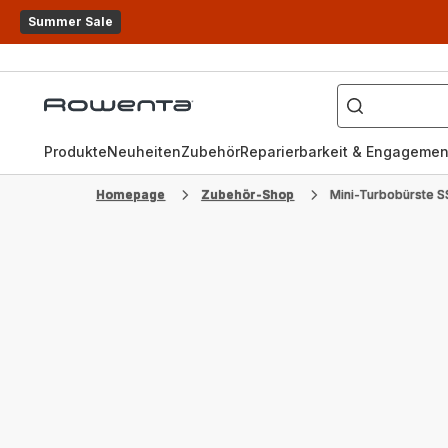
Summer Sale
Wonach
suchen
Rowenta
Sie?
Homepage
Produkte
Neuheiten
Zubehör
Reparierbarkeit & Engagemen
Homepage
Zubehör-Shop
Mini-Turbobürste