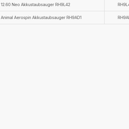
x 12.60 Neo Akkustaubsauger RH9L42
RH9L
0 Animal Aerospin Akkustaubsauger RH9AD1
RH9A