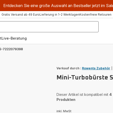
Entdecken Sie eine große Auswahl an Bestseller jetzt im Sal
Gratis Versand ab 49 Euro
Lieferung in 1-2 Werktagen
Kostenfreie Retouren
t
Live-Beratung
 SS-7222079398
Verkauf durch :
Rowenta Zubehör
Mini-Turbobürste 
Dieser Artikel ist kompatibel mit
4
Produkten
inkl. MwSt