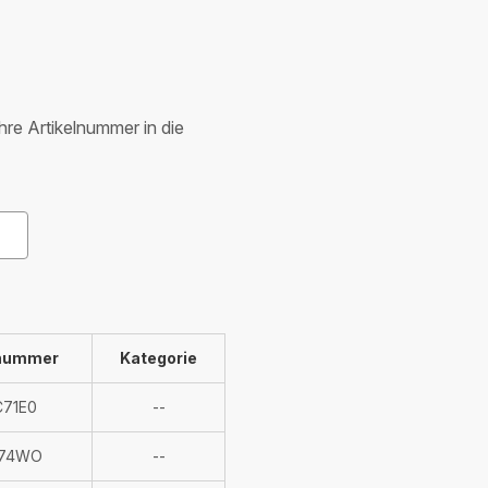
Ihre Artikelnummer in die
lnummer
Kategorie
Nicht
71E0
--
verfügbar
Nicht
74WO
--
verfügbar