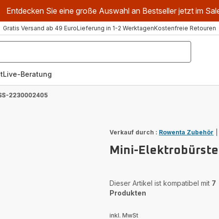
Entdecken Sie eine große Auswahl an Bestseller jetzt im Sal
Gratis Versand ab 49 Euro
Lieferung in 1-2 Werktagen
Kostenfreie Retouren
t
Live-Beratung
e SS-2230002405
Verkauf durch :
Rowenta Zubehör
Mini-Elektrobürst
Dieser Artikel ist kompatibel mit
7
Produkten
inkl. MwSt