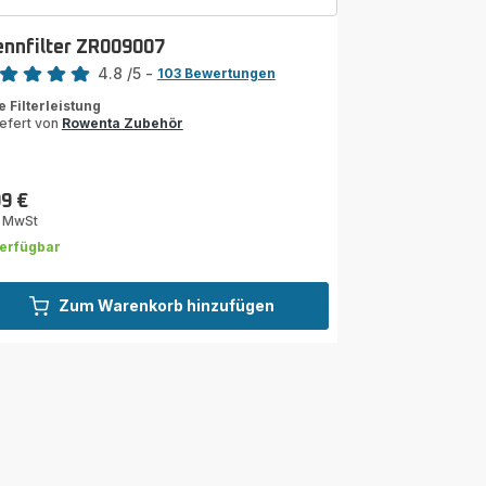
ennfilter ZR009007
rtung
4.8
/5
-
103 Bewertungen
ngs.4.8
e Filterleistung
iefert von
Rowenta Zubehör
99 €
s
. MwSt
erfügbar
Zum Warenkorb hinzufügen