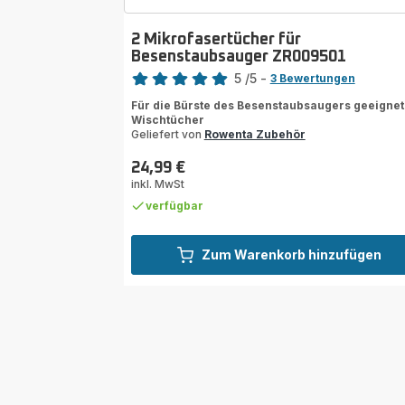
2 Mikrofasertücher für
Besenstaubsauger ZR009501
Bewertung
5
/5
-
3 Bewertungen
Bewertung
Für die Bürste des Besenstaubsaugers geeignet
mit
Wischtücher
5
Geliefert von
Rowenta Zubehör
Sternen
(Durchschnitt)
24,99 €
Preis
inkl. MwSt
verfügbar
Zum Warenkorb hinzufügen