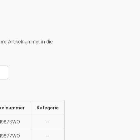
Ihre Artikelnummer in die
ikelnummer
Kategorie
Nicht
H9878WO
--
verfügbar
Nicht
H9877WO
--