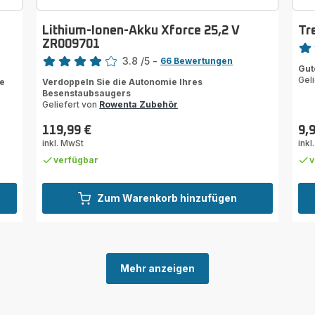
Lithium-Ionen-Akku Xforce 25,2 V
Tr
Bewe
ZR009701
Bewertung
3.8
/5
-
rati
66 Bewertungen
Gut
ratings.3.8
Gel
e
Verdoppeln Sie die Autonomie Ihres
Besenstaubsaugers
Geliefert von
Rowenta Zubehör
119,99 €
9,
Preis
Prei
inkl. MwSt
inkl
verfügbar
v
Zum Warenkorb hinzufügen
Mehr anzeigen