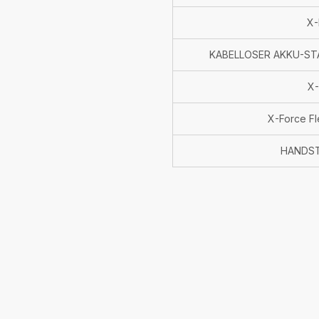
X-
KABELLOSER AKKU-STA
X-
X-Force F
HANDST