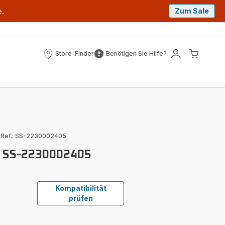
e.
Zum Sale
Store-Finder
Benötigen Sie Hilfe?
Store-
Benötigen
Mein
Mein
Finder
Sie
Konto
Waren
Hilfe?
|
Ref.: SS-2230002405
e SS-2230002405
Kompatibilität
prüfen