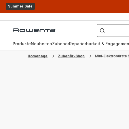
Summer Sale
Wonach
suchen
Rowenta
Sie?
Homepage
Produkte
Neuheiten
Zubehör
Reparierbarkeit & Engagemen
Homepage
Zubehör-Shop
Mini-Elektrobürst