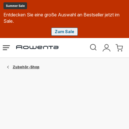
Summer Sale
Entdecken Sie eine große Auswahl an Bestseller jetzt im
Sale.
Zum Sale
Rowenta
Das
Mein
Mein
Homepage
Menü
Konto
Waren
öffnen
Zubehör-Shop