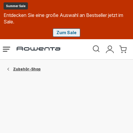
Summer Sale
Entdecken Sie eine große Auswahl an Bestseller jetzt im
Sale.
Zum Sale
Rowenta
Das
Mein
Mein
Homepage
Menü
Konto
Waren
öffnen
Zubehör-Shop