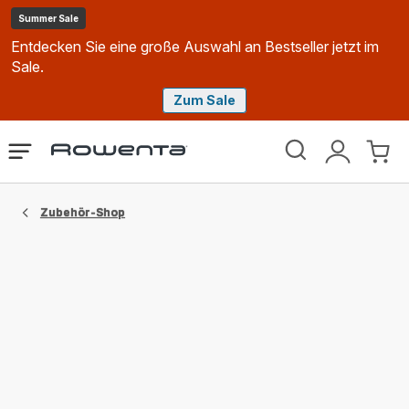
Summer Sale
Entdecken Sie eine große Auswahl an Bestseller jetzt im
Sale.
Zum Sale
Rowenta
Das
Mein
Mein
Homepage
Menü
Konto
Waren
öffnen
Zubehör-Shop