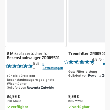
2 Mikrofasertücher für
Trennfilter ZR009007
Bewertung
Besenstaubsauger ZR009501
Bewertung
4.8
/5
103
5
/5
Bew
3
-
ratings.4.8
Bewertungen
-
Bewertung
Gute Filterleistung
mit
Geliefert von
Rowenta Zub
Für die Bürste des
Besenstaubsaugers geeignete
5
Wischtücher
Sternen
Geliefert von
Rowenta Zubehör
(Durchschnitt)
24,99 €
9,99 €
Preis
Preis
inkl. MwSt
inkl. MwSt
verfügbar
verfügbar