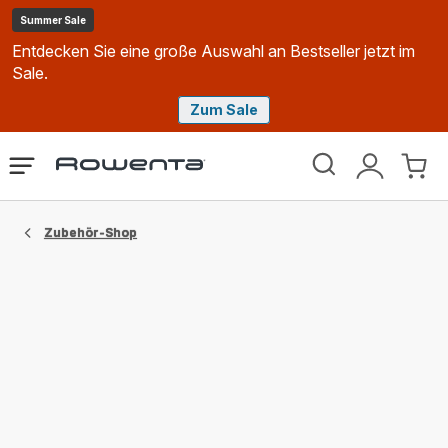
Summer Sale
Entdecken Sie eine große Auswahl an Bestseller jetzt im
Sale.
Zum Sale
Rowenta
Das
Mein
Mein
Homepage
Menü
Konto
Waren
öffnen
Zubehör-Shop