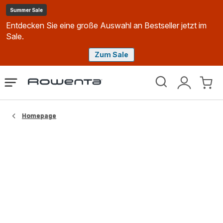
Summer Sale
Entdecken Sie eine große Auswahl an Bestseller jetzt im
Sale.
Zum Sale
Rowenta
Das
Mein
Mein
Homepage
Menü
Konto
Waren
öffnen
Homepage