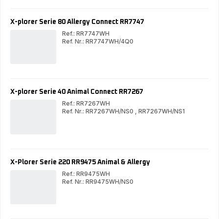
120
120
AI
AI
Animal
Ani
X-plorer Serie 80 Allergy Connect RR7747
&
&
Allergy
All
Ref.: RR7747WH
RR7865
RR
Ref. Nr.: RR7747WH/4Q0
X-
X-
plorer
plor
Serie
Ser
80
80
Allergy
All
Connect
Con
X-plorer Serie 40 Animal Connect RR7267
RR7747
RR
Ref.: RR7267WH
Ref. Nr.: RR7267WH/NS0
,
RR7267WH/NS1
X-
X-
plorer
plor
Serie
Ser
40
40
Animal
Ani
Connect
Con
X-Plorer Serie 220 RR9475 Animal & Allergy
RR7267
RR
Ref.: RR9475WH
Ref. Nr.: RR9475WH/NS0
X-
X-
Plorer
Plo
Serie
Ser
220
220
RR9475