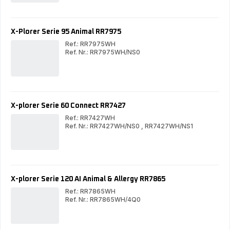
Serie
Ser
120
120
AI
AI
RR7875
RR
X-Plorer Serie 95 Animal RR7975
Ref.: RR7975WH
Ref. Nr.: RR7975WH/NS0
X-
X-
Plorer
Plo
Serie
Ser
95
95
Animal
Ani
RR7975
RR
X-plorer Serie 60 Connect RR7427
Ref.: RR7427WH
Ref. Nr.: RR7427WH/NS0
,
RR7427WH/NS1
X-
X-
plorer
plor
Serie
Ser
60
60
Connect
Con
RR7427
RR
X-plorer Serie 120 AI Animal & Allergy RR7865
Ref.: RR7865WH
Ref. Nr.: RR7865WH/4Q0
X-
X-
plorer
plor
Serie
Ser