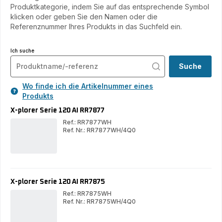
Produktkategorie, indem Sie auf das entsprechende Symbol
klicken oder geben Sie den Namen oder die
Referenznummer Ihres Produkts in das Suchfeld ein.
Ich suche
Suche
Wo finde ich die Artikelnummer eines
Produkts
X-plorer Serie 120 AI RR7877
Ref.: RR7877WH
Ref. Nr.: RR7877WH/4Q0
X-
X-
plorer
plor
Serie
Ser
120
120
AI
AI
RR7877
RR
X-plorer Serie 120 AI RR7875
Ref.: RR7875WH
Ref. Nr.: RR7875WH/4Q0
X-
X-
plorer
plor