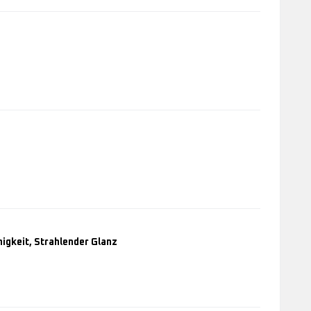
Express
Shine
Glätteisen
SF4630
Rowenta
x
KARL
LAGERFEL
Easyliss
SF161L
higkeit, Strahlender Glanz
Thermoglide
Haarglätter,
Einwandfreie
Gleitfähigkei
Strahlender