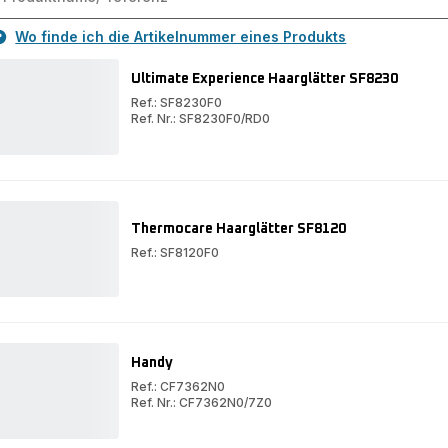
Wo finde ich die Artikelnummer eines Produkts
Ultimate Experience Haarglätter SF8230
Ref.: SF8230F0
Ref. Nr.: SF8230F0/RD0
Ultimate
Experience
Ultimate
Haarglätter
Experience
SF8230
Haarglätter
SF8230
Thermocare Haarglätter SF8120
Ref.: SF8120F0
Thermocare
Haarglätter
SF8120
Handy
Ref.: CF7362N0
Ref. Nr.: CF7362N0/7Z0
Handy
Handy