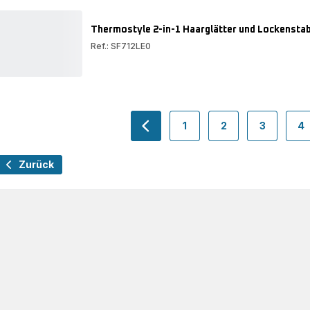
Strahlender
Glanz
Thermostyle 2-in-1 Haarglätter und Lockensta
Ref.: SF712LE0
Thermostyle
2-
in-
1
Haarglätter
und
1
2
3
4
Lockenstab
navigation.pagination.actions.pr
-
-
-
-
SF712L
navigation.pagination.a1
navigation.pagina
navigatio
n
Zurück