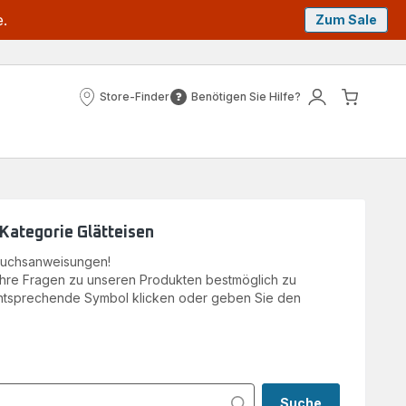
e.
Zum Sale
Store-Finder
Benötigen Sie Hilfe?
Store-
Benötigen
Mein
Mein
Finder
Sie
Konto
Waren
Hilfe?
 Kategorie Glätteisen
rauchsanweisungen!
hre Fragen zu unseren Produkten bestmöglich zu
 entsprechende Symbol klicken oder geben Sie den
.
Suche