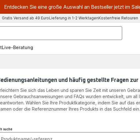
Entdecken Sie eine große Auswahl an Bestseller jetzt im Sal
Gratis Versand ab 49 Euro
Lieferung in 1-2 Werktagen
Kostenfreie Retouren
t
Live-Beratung
edienungsanleitungen und häufig gestellte Fragen zur
rleichtern Sie sich das Leben und sparen Sie Zeit mit unseren Geb
nsere Gebrauchsanweisungen und FAQs wurden entwickelt, um all I
eantworten. Wählen Sie Ihre Produktkategorie, indem Sie auf das
amen oder die Referenznummer Ihres Produkts in das Suchfeld ein
ch suche