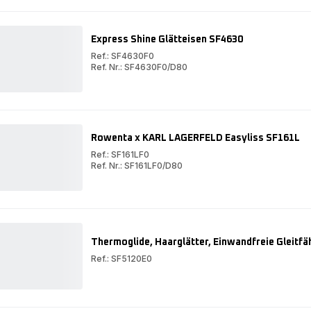
Express Shine Glätteisen SF4630
Ref.: SF4630F0
Ref. Nr.: SF4630F0/D80
Express
Shine
Express
Glätteisen
Shine
SF4630
Glätteisen
SF4630
Rowenta x KARL LAGERFELD Easyliss SF161L
Ref.: SF161LF0
Ref. Nr.: SF161LF0/D80
Rowenta
x
Rowenta
KARL
x
LAGERFELD
KARL
Easyliss
LAGERFELD
SF161L
Easyliss
SF161L
Thermoglide, Haarglätter, Einwandfreie Gleitfä
Ref.: SF5120E0
Thermoglide,
Haarglätter,
Einwandfreie
Gleitfähigkeit,