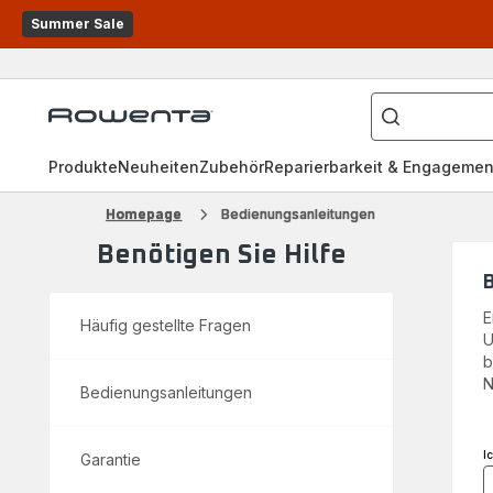
Summer Sale
Wonach
suchen
Rowenta
Sie?
Homepage
Produkte
Neuheiten
Zubehör
Reparierbarkeit & Engagemen
Homepage
Bedienungsanleitungen
Benötigen Sie Hilfe
B
E
Häufig gestellte Fragen
U
b
N
Bedienungsanleitungen
I
Garantie