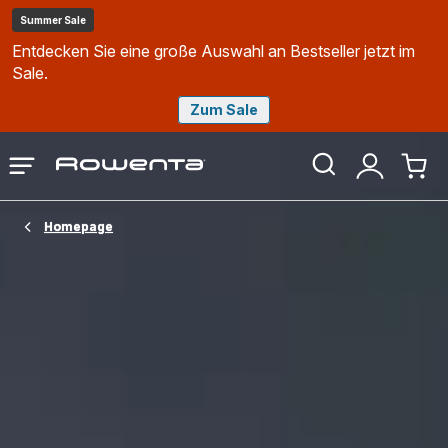
Summer Sale
Entdecken Sie eine große Auswahl an Bestseller jetzt im
Sale.
Zum Sale
Rowenta
Das
Mein
Mein
Homepage
Menü
Konto
Waren
öffnen
Homepage