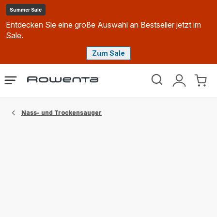
Summer Sale
Entdecken Sie eine große Auswahl an Bestseller jetzt im
Sale.
Zum Sale
Rowenta
Das
Mein
Mein
Homepage
Menü
Konto
Waren
öffnen
Nass- und Trockensauger