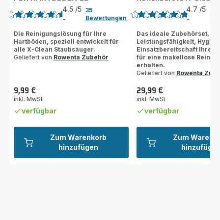
4.5
/5
4.7
/5
35
6
Bewertungen
Be
-
-
ratings.4.5
ratings.4.7
Die Reinigungslösung für Ihre
Das ideale Zubehörset, um
Hartböden, speziell entwickelt für
Leistungsfähigkeit, Hygie
alle X-Clean Staubsauger.
Einsatzbereitschaft Ihres 
Geliefert von
Rowenta Zubehör
für eine makellose Reinig
erhalten.
Geliefert von
Rowenta Zub
9,99 €
29,99 €
Preis
Preis
inkl. MwSt
inkl. MwSt
verfügbar
verfügbar
Zum Warenkorb
Zum Warenk
hinzufügen
hinzufüge