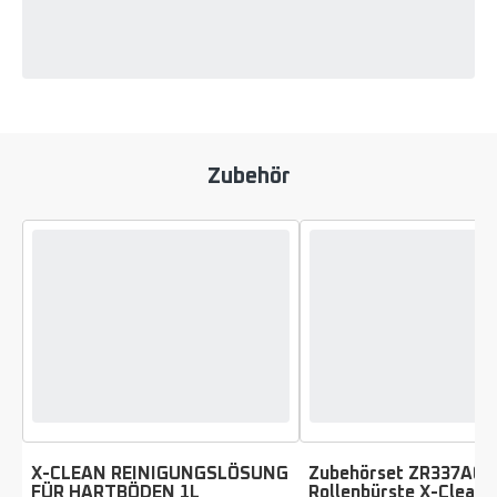
Zubehör
X-CLEAN REINIGUNGSLÖSUNG
Zubehörset ZR337A01 F
FÜR HARTBÖDEN 1L
Rollenbürste X-Clean 
Bewertung
Bewertung