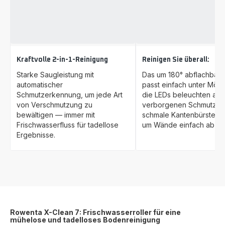
Kraftvolle 2-in-1-Reinigung
Reinigen Sie überall:
Starke Saugleistung mit
Das um 180° abflachbare
automatischer
passt einfach unter Möb
Schmutzerkennung, um jede Art
die LEDs beleuchten auc
von Verschmutzung zu
verborgenen Schmutz. D
bewältigen — immer mit
schmale Kantenbürste ist 
Frischwasserfluss für tadellose
um Wände einfach abzuw
Ergebnisse.
Rowenta X-Clean 7: Frischwasserroller für eine
mühelose und tadelloses Bodenreinigung