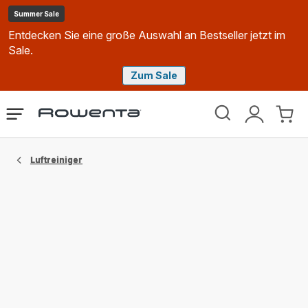
Summer Sale
Entdecken Sie eine große Auswahl an Bestseller jetzt im
Sale.
Zum Sale
Rowenta
Das
Mein
Mein
Homepage
Menü
Konto
Waren
öffnen
Luftreiniger