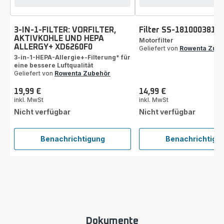
3-IN-1-FILTER: VORFILTER,
Filter SS-1810003817
AKTIVKOHLE UND HEPA
Motorfilter
ALLERGY+ XD6260F0
Geliefert von
Rowenta Zub
3-in-1-HEPA-Allergie+-Filterung* für
eine bessere Luftqualität
Geliefert von
Rowenta Zubehör
19,99 €
14,99 €
Preis
Preis
inkl. MwSt
inkl. MwSt
Nicht verfügbar
Nicht verfügbar
Benachrichtigung
Benachrichtigu
3-
Filter
IN-
SS-
1-
18100
FILTER:
VORFILTER,
AKTIVKOHLE
UND
HEPA
Dokumente
ALLERGY+