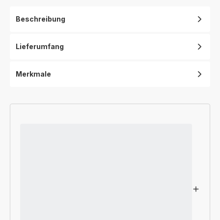
Force,
Turmventilator,
Beschreibung
leise
und
intensive
Lieferumfang
Erfrischung,
VU7050
Merkmale