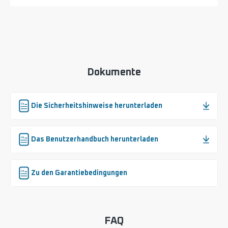
für
ätherische
Öle
SS-
1810003775
Dokumente
Die Sicherheitshinweise herunterladen
Das Benutzerhandbuch herunterladen
Zu den Garantiebedingungen
FAQ