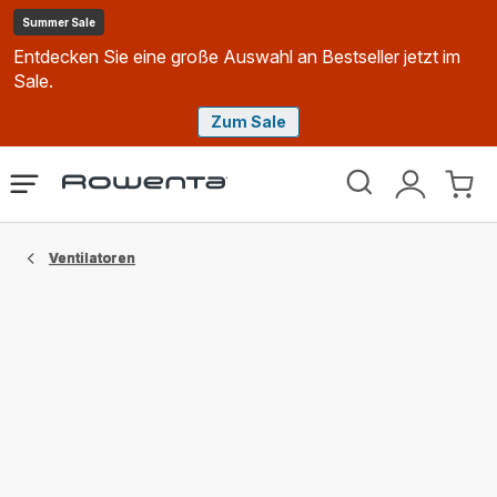
Summer Sale
Entdecken Sie eine große Auswahl an Bestseller jetzt im
Sale.
Zum Sale
Rowenta
Das
Mein
Mein
Homepage
Menü
Konto
Waren
öffnen
Ventilatoren