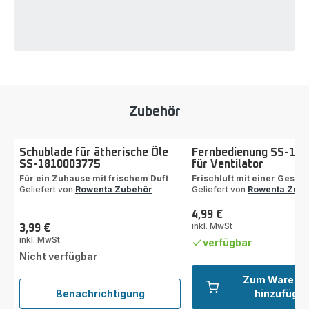
Zubehör
Schublade für ätherische Öle
Fernbedienung SS-18
SS-1810003775
für Ventilator
Für ein Zuhause mit frischem Duft
Frischluft mit einer Geste
Geliefert von
Rowenta Zubehör
Geliefert von
Rowenta Zub
4,99 €
Preis
inkl. MwSt
3,99 €
Preis
inkl. MwSt
verfügbar
Nicht verfügbar
Zum Warenk
Benachrichtigung
hinzufüge
Schublade