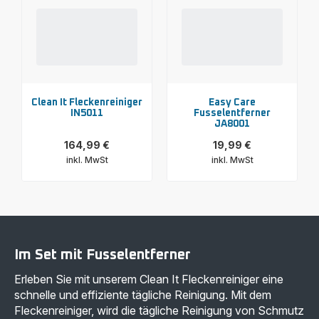
Clean It Fleckenreiniger
Easy Care
IN5011
Fusselentferner
JA8001
164,99 €
19,99 €
inkl. MwSt
inkl. MwSt
Mehr
Mehr
anzeigen
anzeigen
-
-
Clean
Easy
It
Care
Fleckenreiniger
Fusselentferner
IN5011
JA8001
-
-
Im Set mit Fusselentferner
164,99 €<br>
19,99 €<br>
<span
<span
Erleben Sie mit unserem Clean It Fleckenreiniger eine
class="is-
class="is-
caption
caption
schnelle und effiziente tägliche Reinigung. Mit dem
is-
is-
Fleckenreiniger, wird die tägliche Reinigung von Schmutz
medium">inkl.
medium">inkl.