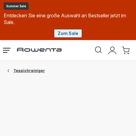
Summer Sale
Entdecken Sie eine große Auswahl an Bestseller jetzt im
Sale.
Zum Sale
Rowenta
Das
Mein
Mein
Homepage
Menü
Konto
Waren
öffnen
Teppichreiniger