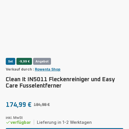
Set
-9,99 €
Angebot
Verkauf durch :
Rowenta Shop
Clean It IN5011 Fleckenreiniger und Easy
Care Fusselentferner
174,99 €
184,98 €
Ermäßigter
Erstes
Preis
Angebot
inkl. MwSt
verfügbar
|
Lieferung in 1-2 Werktagen