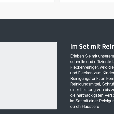
anzeigen
anzeigen
-
-
Clean
Polstermöbel-
It
und
Fleckenreiniger
Teppichreinigungslösung
IN5011
–
-
Bei
164,99 €<br>
Verschmutzung
<span
durch
class="is-
Haustiere
caption
XD5320F0
is-
–
Im Set mit Re
medium">inkl.
1L
MwSt</span>
-
Erleben Sie mit unserem 
17,99 €<br>
<span
schnelle und effiziente 
class="is-
Fleckenreiniger, wird d
caption
is-
und Flecken zum Kinders
medium">inkl.
Reinigungsfunktion kom
MwSt</span>
Reinigungsmittel, Schru
einer Leistung von bis 
die hartnäckigsten Ver
im Set mit einer Reini
durch Haustiere