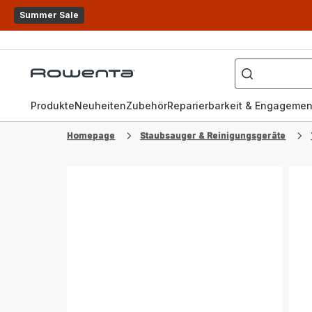
Summer Sale
Wonach
suchen
Rowenta
Sie?
Homepage
Produkte
Neuheiten
Zubehör
Reparierbarkeit & Engagemen
Homepage
Staubsauger & Reinigungsgeräte