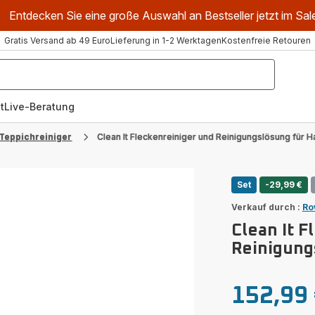
Entdecken Sie eine große Auswahl an Bestseller jetzt im Sal
Gratis Versand ab 49 Euro
Lieferung in 1-2 Werktagen
Kostenfreie Retouren
t
Live-Beratung
Teppichreiniger
Clean It Fleckenreiniger und Reinigungslösung für H
Set
-29,99 €
Verkauf durch :
Ro
Clean It F
Reinigung
152,99
Ermäßigter
Erstes
Preis
Angebot