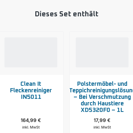
Dieses Set enthält
Clean It
Polstermöbel- und
Fleckenreiniger
Teppichreinigungslösun
IN5011
– Bei Verschmutzung
durch Haustiere
XD5320F0 – 1L
164,99 €
17,99 €
inkl. MwSt
inkl. MwSt
Mehr
Mehr