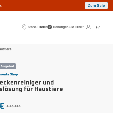
e.
Zum Sale
Store-Finder
Benötigen Sie Hilfe?
Store-
Benötigen
Mein
Mein
Finder
Sie
Konto
Waren
Hilfe?
austiere
Angebot
wenta Shop
leckenreiniger und
slösung für Haustiere
 €
182,98 €