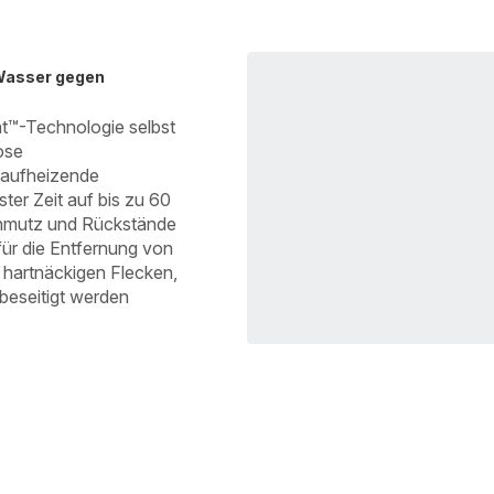
Wasser gegen
at™-Technologie selbst
ose
l aufheizende
ter Zeit auf bis zu 60
chmutz und Rückstände
 für die Entfernung von
 hartnäckigen Flecken,
 beseitigt werden