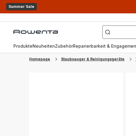
Summer Sale
Wonach
suchen
Rowenta
Sie?
Homepage
Produkte
Neuheiten
Zubehör
Reparierbarkeit & Engagemen
Homepage
Staubsauger & Reinigungsgeräte