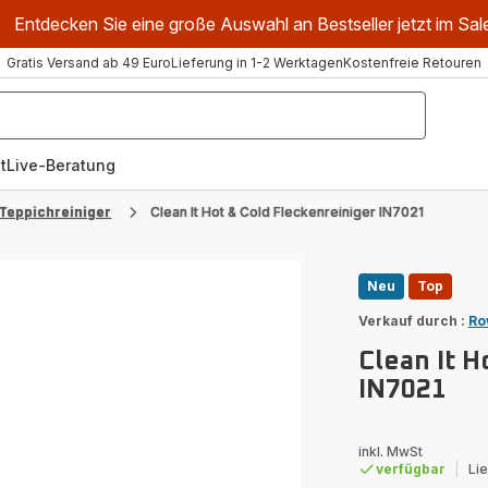
Entdecken Sie eine große Auswahl an Bestseller jetzt im Sal
Gratis Versand ab 49 Euro
Lieferung in 1-2 Werktagen
Kostenfreie Retouren
t
Live-Beratung
Teppichreiniger
Clean It Hot & Cold Fleckenreiniger IN7021
Neu
Top
Verkauf durch :
Ro
Clean It H
IN7021
inkl. MwSt
verfügbar
|
Li