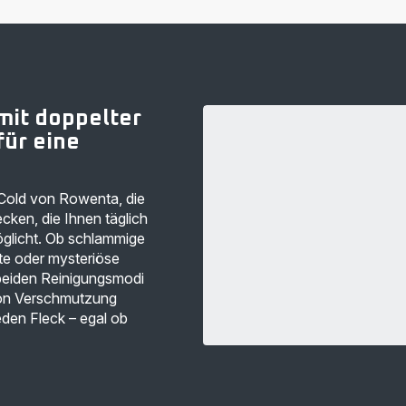
mit doppelter
für eine
 Cold von Rowenta, die
cken, die Ihnen täglich
öglicht. Ob schlammige
te oder mysteriöse
beiden Reinigungsmodi
 von Verschmutzung
eden Fleck – egal ob