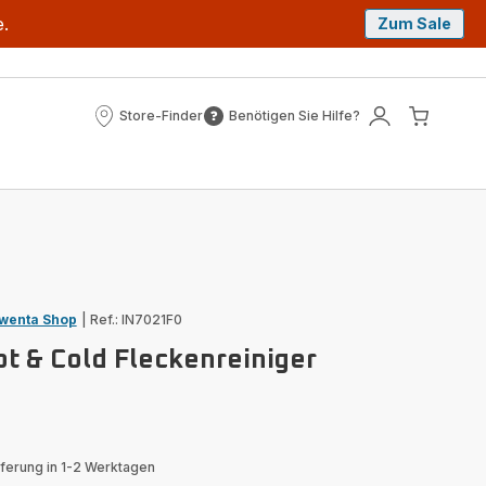
e.
Zum Sale
Store-Finder
Benötigen Sie Hilfe?
Store-
Benötigen
Mein
Mein
Finder
Sie
Konto
Waren
Hilfe?
wenta Shop
|
Ref.: IN7021F0
ot & Cold Fleckenreiniger
eferung in 1-2 Werktagen