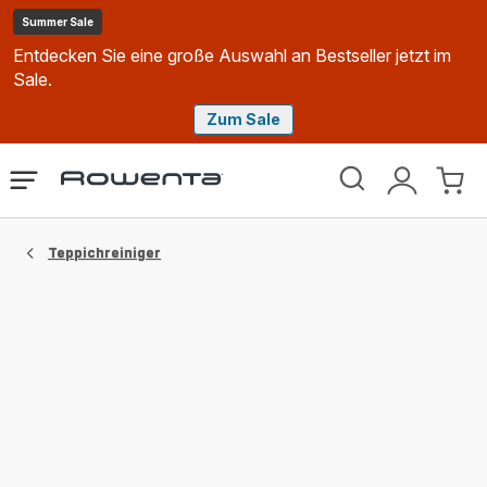
Summer Sale
Entdecken Sie eine große Auswahl an Bestseller jetzt im
Sale.
Zum Sale
Rowenta
Das
Mein
Mein
Homepage
Menü
Konto
Waren
öffnen
Teppichreiniger