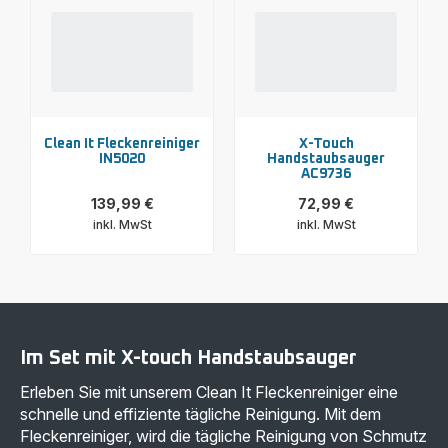
Clean It Fleckenreiniger
X-Touch
IN5020
Handstaubsauger
AC9736
139,99 €
72,99 €
inkl. MwSt
inkl. MwSt
Mehr
Mehr
anzeigen
anzeigen
-
-
Clean
X-
It
Touch
Fleckenreiniger
Handstaubsauger
IN5020
AC9736
-
-
Im Set mit X-touch Handstaubsauger
139,99 €<br>
72,99 €<br>
<span
<span
Erleben Sie mit unserem Clean It Fleckenreiniger eine
class="is-
class="is-
caption
caption
schnelle und effiziente tägliche Reinigung. Mit dem
is-
is-
Fleckenreiniger, wird die tägliche Reinigung von Schmutz
medium">inkl.
medium">inkl.