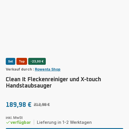
Set
Top
-23,00 €
Verkauf durch :
Rowenta Shop
Clean It Fleckenreiniger und X-touch
Handstaubsauger
189,98 €
212,98 €
Ermäßigter
Erstes
Preis
Angebot
inkl. MwSt
verfügbar
|
Lieferung in 1-2 Werktagen