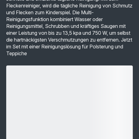
is-
–
Fleckenreiniger, wird die tägliche Reinigung von Schmutz
medium">inkl.
1L
MwSt</span>
-
und Flecken zum Kinderspiel. Die Multi-
17,99 €<br>
Reinigungsfunktion kombiniert Wasser oder
<span
class="is-
Reinigungsmittel, Schrubben und kräftiges Saugen mit
caption
einer Leistung von bis zu 13,5 kpa und 750 W, um selbst
is-
medium">inkl.
die hartnäckigsten Verschmutzungen zu entfernen. Jetzt
MwSt</span>
im Set mit einer Reinigungslösung für Polsterung und
Teppiche