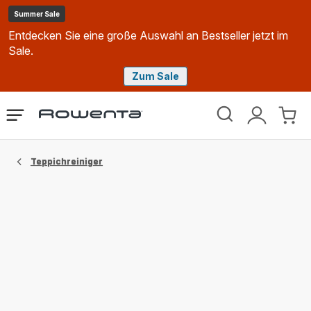
Summer Sale
Entdecken Sie eine große Auswahl an Bestseller jetzt im
Sale.
Zum Sale
Rowenta
Das
Mein
Mein
Homepage
Menü
Konto
Waren
öffnen
Teppichreiniger