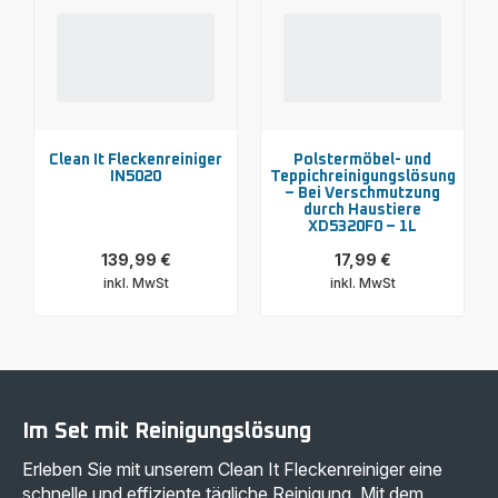
Clean It Fleckenreiniger
Polstermöbel- und
IN5020
Teppichreinigungslösung
– Bei Verschmutzung
durch Haustiere
XD5320F0 – 1L
139,99 €
17,99 €
inkl. MwSt
inkl. MwSt
Mehr
Mehr
anzeigen
anzeigen
-
-
Clean
Polstermöbel-
It
und
Fleckenreiniger
Teppichreinigungslösung
IN5020
–
-
Bei
Im Set mit Reinigungslösung
139,99 €<br>
Verschmutzung
<span
durch
Erleben Sie mit unserem Clean It Fleckenreiniger eine
class="is-
Haustiere
caption
XD5320F0
schnelle und effiziente tägliche Reinigung. Mit dem