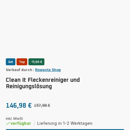
Set
Top
-11,00 €
Verkauf durch :
Rowenta Shop
Clean It Fleckenreiniger und
Reinigungslösung
146,98 €
157,98 €
Ermäßigter
Erstes
Preis
Angebot
inkl. MwSt
verfügbar
|
Lieferung in 1-2 Werktagen