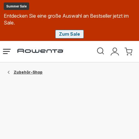
Summer Sale
Entdecken Sie eine große Auswahl an Bestseller jetzt im
Sale.
Zum Sale
Rowenta
Das
Mein
Mein
Homepage
Menü
Konto
Waren
öffnen
Zubehör-Shop