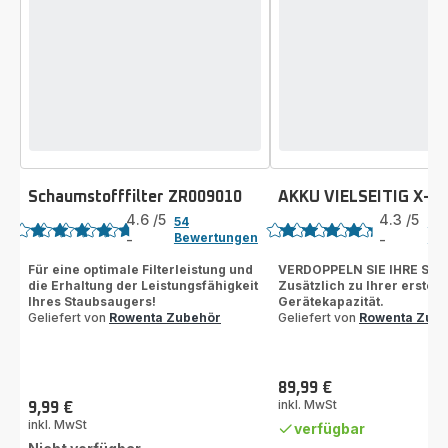
Schaumstofffilter ZR009010
AKKU VIELSEITIG X-F
Bewertung
Bewertung
4.6
/5
4.3
/5
54
9
Bewertungen
Be
-
-
ratings.4.6
ratings.4.3
Für eine optimale Filterleistung und
VERDOPPELN SIE IHRE SAU
die Erhaltung der Leistungsfähigkeit
Zusätzlich zu Ihrer ersten
Ihres Staubsaugers!
Gerätekapazität.
Geliefert von
Rowenta Zubehör
Geliefert von
Rowenta Zub
89,99 €
Preis
inkl. MwSt
9,99 €
Preis
inkl. MwSt
verfügbar