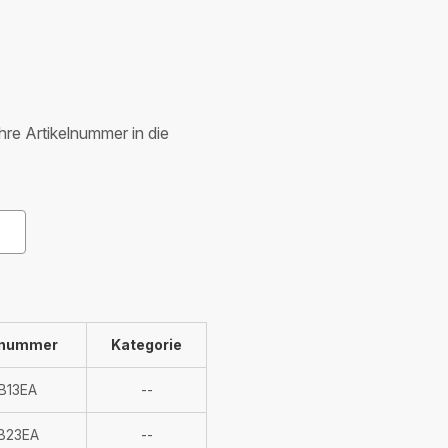
Ihre Artikelnummer in die
lnummer
Kategorie
Nicht
B13EA
--
verfügbar
Nicht
B23EA
--