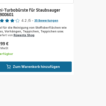
ni-Turbobürste für Staubsauger
900601
rtung
4.2
/5
-
35 Bewertungen
ngs.4.2
al für die Reinigung von Stoffoberflächen wie
as, Vorhängen, Teppichen, Teppichen usw.
iefert von
Rowenta Shop
,99 €
s
. MwSt
erfügbar
Zum Warenkorb hinzufügen