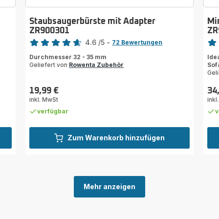
Staubsaugerbürste mit Adapter
Mi
ZR900301
ZR
Bewertung
Bewe
4.6
/5
-
72 Bewertungen
ratings.4.6
rati
Durchmesser 32 - 35 mm
Ide
Geliefert von
Rowenta Zubehör
Sof
Gel
19,99 €
34
Preis
Prei
inkl. MwSt
inkl
verfügbar
v
Zum Warenkorb hinzufügen
Mehr anzeigen