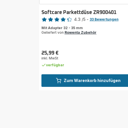
Softcare Parkettdüse ZR900401
Bewertung
4.3
/5
-
33 Bewertungen
ratings.4.3
Mit Adapter 32 - 35 mm
Geliefert von
Rowenta Zubehör
25,99 €
Preis
inkl. MwSt
verfügbar
Zum Warenkorb hinzufügen