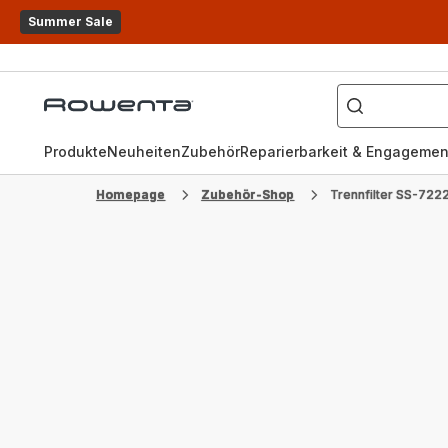
Summer Sale
Wonach
suchen
Rowenta
Sie?
Homepage
Produkte
Neuheiten
Zubehör
Reparierbarkeit & Engagemen
Homepage
Zubehör-Shop
Trennfilter SS-72