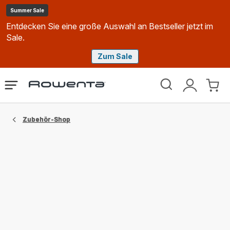
Summer Sale
Entdecken Sie eine große Auswahl an Bestseller jetzt im
Sale.
Zum Sale
Rowenta
Das
Mein
Mein
Homepage
Menü
Konto
Waren
öffnen
Zubehör-Shop