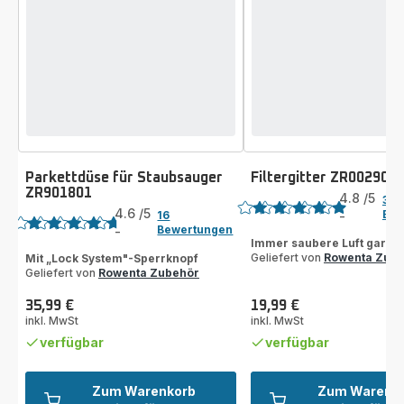
Parkettdüse für Staubsauger
Filtergitter ZR002901
Bewertung
ZR901801
Bewertung
4.8
/5
38
4.6
/5
Bew
16
-
ratings.4.8
Bewertungen
-
ratings.4.6
Immer saubere Luft garant
Geliefert von
Rowenta Zub
Mit „Lock System"-Sperrknopf
Geliefert von
Rowenta Zubehör
35,99 €
19,99 €
Preis
Preis
inkl. MwSt
inkl. MwSt
verfügbar
verfügbar
Zum Warenkorb
Zum Warenk