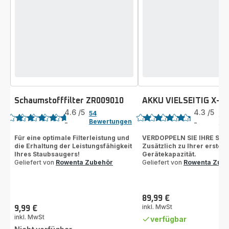
Schaumstofffilter ZR009010
AKKU VIELSEITIG X-F
Bewertung
Bewertung
4.6
/5
4.3
/5
54
9
Bewertungen
Be
-
-
ratings.4.6
ratings.4.3
Für eine optimale Filterleistung und
VERDOPPELN SIE IHRE SAU
die Erhaltung der Leistungsfähigkeit
Zusätzlich zu Ihrer ersten
Ihres Staubsaugers!
Gerätekapazität.
Geliefert von
Rowenta Zubehör
Geliefert von
Rowenta Zub
89,99 €
Preis
inkl. MwSt
9,99 €
Preis
inkl. MwSt
verfügbar