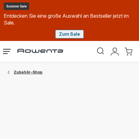
Summer Sale
Entdecken Sie eine große Auswahl an Bestseller jetzt im
Sale.
Zum Sale
Rowenta
Das
Mein
Mein
Homepage
Menü
Konto
Waren
öffnen
Zubehör-Shop