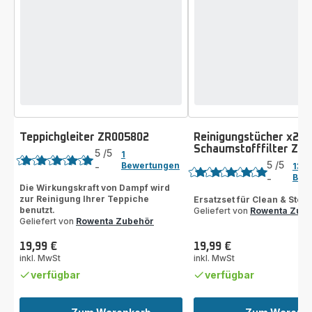
Teppichgleiter ZR005802
Reinigungstücher x2 u
Bewertung
Schaumstofffilter ZR
Bewertung
5
/5
1
5
/5
Bewertungen
-
13
Bewertung
Bew
-
Bewertung
mit
Die Wirkungskraft von Dampf wird
mit
zur Reinigung Ihrer Teppiche
Ersatzset für Clean & Stea
5
benutzt.
Geliefert von
Rowenta Zub
5
Sternen
Geliefert von
Rowenta Zubehör
Sternen
(Durchschnitt)
(Durchschnitt)
19,99 €
19,99 €
Preis
Preis
inkl. MwSt
inkl. MwSt
verfügbar
verfügbar