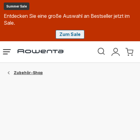
Summer Sale
Entdecken Sie eine große Auswahl an Bestseller jetzt im
Sale.
Zum Sale
Rowenta
Das
Mein
Mein
Homepage
Menü
Konto
Waren
öffnen
Zubehör-Shop