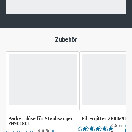
Zubehör
Parkettdüse für Staubsauger
Filtergitter ZR002901
Bewertung
ZR901801
Bewertung
4.8
/5
38
4.6
/5
Bew
16
-