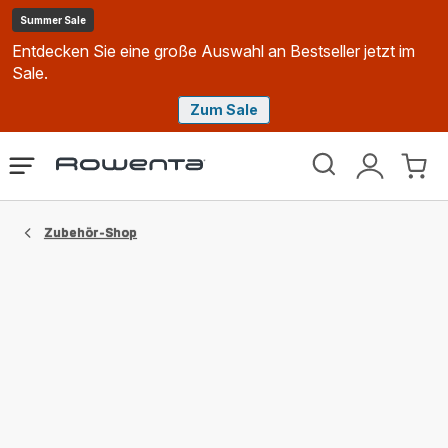
Summer Sale
Entdecken Sie eine große Auswahl an Bestseller jetzt im
Sale.
Zum Sale
Rowenta
Das
Mein
Mein
Homepage
Menü
Konto
Waren
öffnen
Zubehör-Shop