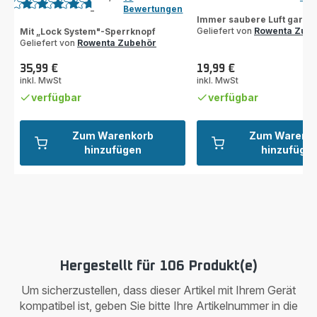
ratings.4.8
Bewertungen
-
ratings.4.6
Immer saubere Luft garant
Geliefert von
Rowenta Zub
Mit „Lock System"-Sperrknopf
Geliefert von
Rowenta Zubehör
35,99 €
19,99 €
Preis
Preis
inkl. MwSt
inkl. MwSt
verfügbar
verfügbar
Zum Warenkorb
Zum Warenk
hinzufügen
hinzufüge
Hergestellt für 106 Produkt(e)
Um sicherzustellen, dass dieser Artikel mit Ihrem Gerät
kompatibel ist, geben Sie bitte Ihre Artikelnummer in die