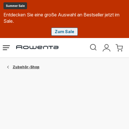
Summer Sale
Entdecken Sie eine große Auswahl an Bestseller jetzt im
Sale.
Zum Sale
Rowenta
Das
Mein
Mein
Homepage
Menü
Konto
Waren
öffnen
Zubehör-Shop