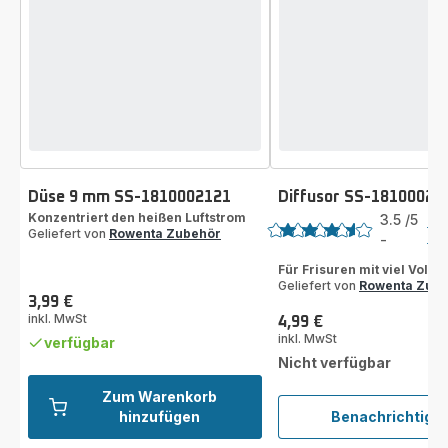
Düse 9 mm SS-1810002121
Diffusor SS-18100020
Bewertung
Konzentriert den heißen Luftstrom
3.5
/5
2
Geliefert von
Rowenta Zubehör
Be
-
ratings.3.5
Für Frisuren mit viel Volu
Geliefert von
Rowenta Zub
3,99 €
Preis
inkl. MwSt
4,99 €
Preis
inkl. MwSt
verfügbar
Nicht verfügbar
Zum Warenkorb
hinzufügen
Benachrichtigu
Diffus
SS-