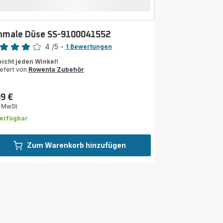
hmale Düse SS-9100041552
rtung
4
/5
-
1 Bewertungen
ertung
eicht jeden Winkel!
iefert von
Rowenta Zubehör
rnen
rchschnitt)
99 €
s
. MwSt
erfügbar
Zum Warenkorb hinzufügen