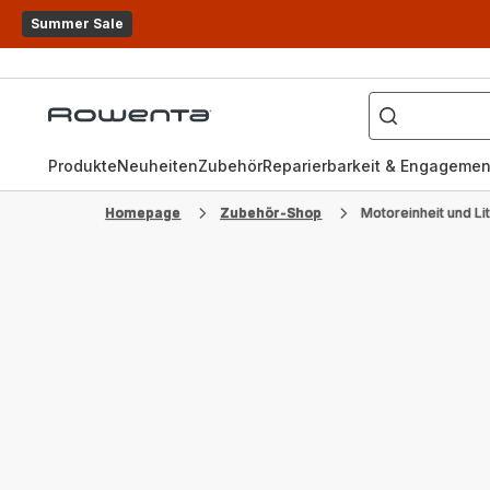
Summer Sale
Wonach
suchen
Rowenta
Sie?
Homepage
Produkte
Neuheiten
Zubehör
Reparierbarkeit & Engagemen
Homepage
Zubehör-Shop
Motoreinheit und L