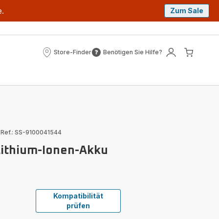
e.
Zum Sale
Store-Finder
Benötigen Sie Hilfe?
Store-
Benötigen
Mein
Mein
Finder
Sie
Konto
Waren
Hilfe?
|
Ref.: SS-9100041544
Lithium-Ionen-Akku
Kompatibilität
prüfen