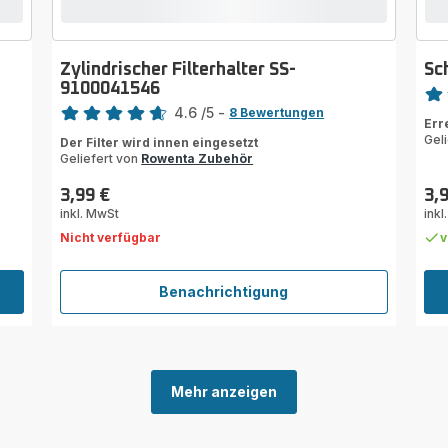
Zylindrischer Filterhalter SS-
Sc
Bewe
9100041546
Bewertung
4.6
/5
-
Bew
8 Bewertungen
Err
ratings.4.6
mit
Gel
Der Filter wird innen eingesetzt
4
Geliefert von
Rowenta Zubehör
Ste
(Du
3,99 €
3,
Preis
Prei
inkl. MwSt
inkl
Nicht verfügbar
v
Benachrichtigung
Zylindrischer
Filterhalter
SS-
9100041546
Mehr anzeigen