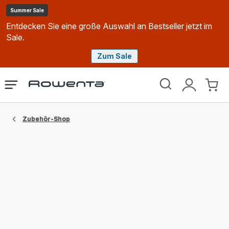
Summer Sale
Entdecken Sie eine große Auswahl an Bestseller jetzt im
Sale.
Zum Sale
Rowenta
Das
Mein
Mein
Homepage
Menü
Konto
Waren
öffnen
Zubehör-Shop