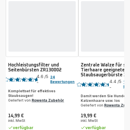
Hochleistungsfilter und
Zentrale Walze für spe
Seitenbürsten ZR130002
Tierhaare geeignete
Bewertung
Staubsaugerbürste Z
Bewertung
4.6
/5
24
4.4
/5
Bewertungen
-
15
ratings.4.6
Be
-
ratings.4.4
Komplettset für effektives
Staubsaugen!
Damit werden Sie Hundeha
Geliefert von
Rowenta Zubehör
Katzenhaare usw. los
Geliefert von
Rowenta Zub
14,99 €
19,99 €
Preis
Preis
inkl. MwSt
inkl. MwSt
verfügbar
verfügbar