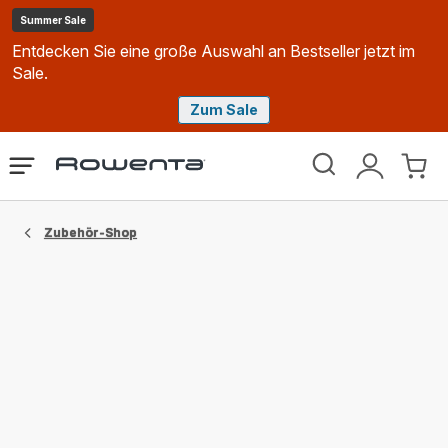
Summer Sale
Entdecken Sie eine große Auswahl an Bestseller jetzt im
Sale.
Zum Sale
Rowenta
Das
Mein
Mein
Homepage
Menü
Konto
Waren
öffnen
Zubehör-Shop