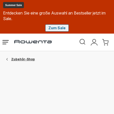
Summer Sale
Entdecken Sie eine große Auswahl an Bestseller jetzt im
Sale.
Zum Sale
Rowenta
Das
Mein
Mein
Homepage
Menü
Konto
Waren
öffnen
Zubehör-Shop