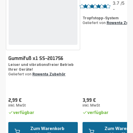
3.7
/5
3
Be
-
ratings.3.7
Tropfstopp-System
Geliefert von
Rowenta Zub
Gummifuß x1 SS-201756
Leiser und vibrationsfreier Betrieb
Ihrer Geräte!
Geliefert von
Rowenta Zubehör
2,99 €
3,99 €
Preis
Preis
inkl. MwSt
inkl. MwSt
verfügbar
verfügbar
Zum Warenkorb
Zum Warenk