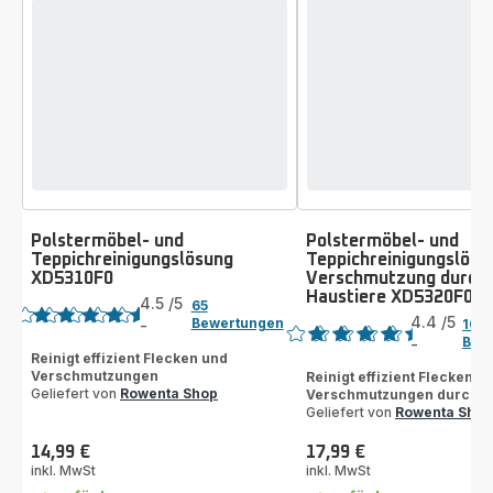
Polstermöbel- und
Polstermöbel- und
Teppichreinigungslösung
Teppichreinigungslösu
XD5310F0
Verschmutzung durch
Bewertung
Haustiere XD5320F0 –
Bewertung
4.5
/5
65
4.4
/5
Bewertungen
-
102
ratings.4.5
Bew
-
ratings.4.4
Reinigt effizient Flecken und
Verschmutzungen
Reinigt effizient Flecken u
Geliefert von
Rowenta Shop
Verschmutzungen durch H
Geliefert von
Rowenta Shop
14,99 €
17,99 €
Preis
Preis
inkl. MwSt
inkl. MwSt