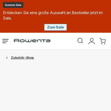
Summer Sale
Entdecken Sie eine große Auswahl an Bestseller jetzt im
Sale.
Zum Sale
Rowenta
Das
Mein
Mein
Homepage
Menü
Konto
Waren
öffnen
Zubehör-Shop