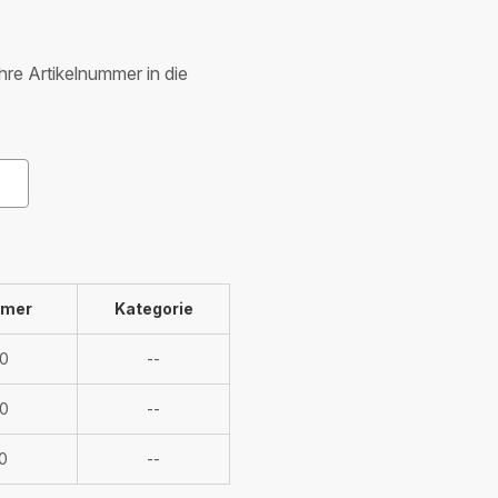
Ihre Artikelnummer in die
mmer
Kategorie
Nicht
0
--
verfügbar
Nicht
0
--
verfügbar
Nicht
0
--
verfügbar