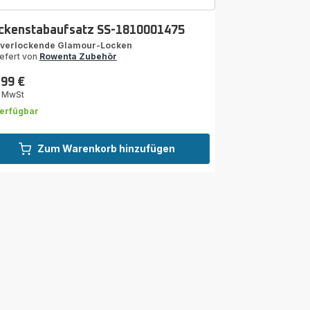
ckenstabaufsatz SS-1810001475
 verlockende Glamour-Locken
iefert von
Rowenta Zubehör
,99 €
s
. MwSt
erfügbar
Zum Warenkorb hinzufügen