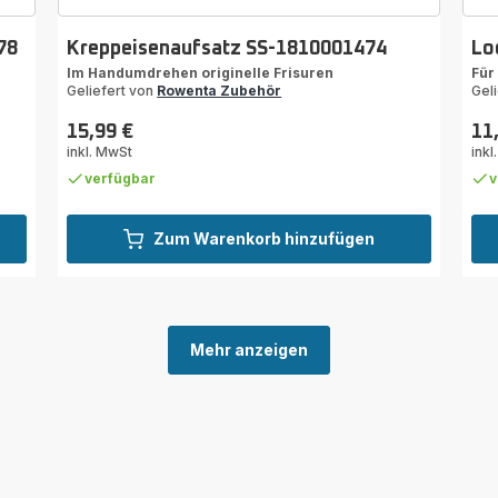
78
Kreppeisenaufsatz SS-1810001474
Lo
Im Handumdrehen originelle Frisuren
Für
Geliefert von
Rowenta Zubehör
Gel
15,99 €
11
Preis
Prei
inkl. MwSt
inkl
verfügbar
v
Zum Warenkorb hinzufügen
Mehr anzeigen