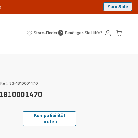
e.
Zum Sale
Store-Finder
Benötigen Sie Hilfe?
Store-
Benötigen
Mein
Mein
Finder
Sie
Konto
Waren
Hilfe?
|
Ref.: SS-1810001470
-1810001470
Kompatibilität
prüfen