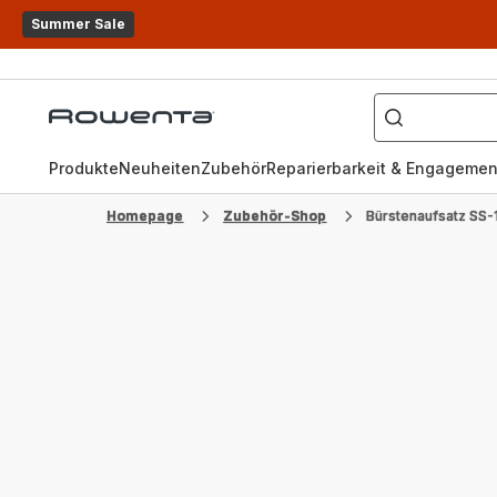
Summer Sale
Wonach
suchen
Rowenta
Sie?
Homepage
Produkte
Neuheiten
Zubehör
Reparierbarkeit & Engagemen
Homepage
Zubehör-Shop
Bürstenaufsatz SS