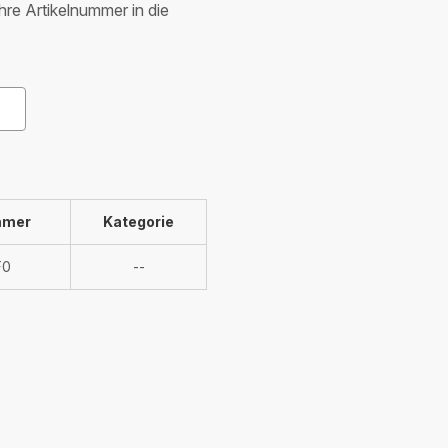
Ihre Artikelnummer in die
mmer
Kategorie
Nicht
F0
--
verfügbar