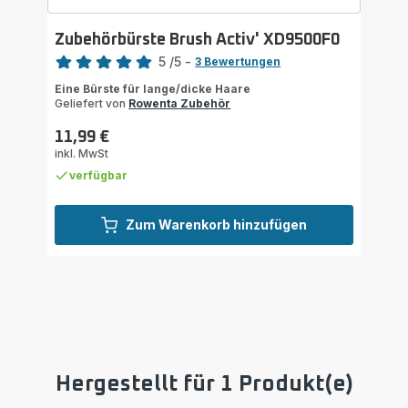
Zubehörbürste Brush Activ' XD9500F0
Bewertung
5
/5
-
3 Bewertungen
Bewertung
Eine Bürste für lange/dicke Haare
mit
Geliefert von
Rowenta Zubehör
5
Sternen
11,99 €
Preis
(Durchschnitt)
inkl. MwSt
verfügbar
Zum Warenkorb hinzufügen
Hergestellt für 1 Produkt(e)