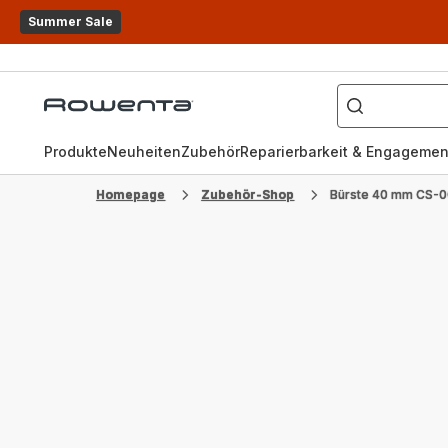
Summer Sale
Wonach
suchen
Rowenta
Sie?
Homepage
Produkte
Neuheiten
Zubehör
Reparierbarkeit & Engagemen
Homepage
Zubehör-Shop
Bürste 40 mm CS-