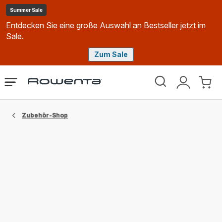
Summer Sale
Entdecken Sie eine große Auswahl an Bestseller jetzt im
Sale.
Zum Sale
Rowenta
Das
Mein
Mein
Homepage
Menü
Konto
Waren
öffnen
Zubehör-Shop