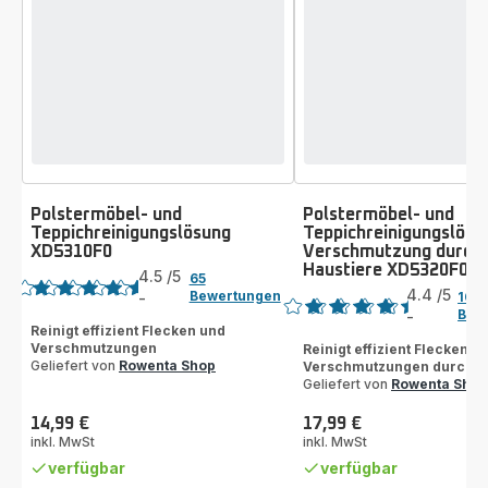
Polstermöbel- und
Polstermöbel- und
Teppichreinigungslösung
Teppichreinigungslösu
XD5310F0
Verschmutzung durch
Bewertung
Haustiere XD5320F0 –
Bewertung
4.5
/5
65
4.4
/5
Bewertungen
-
102
ratings.4.5
Bew
-
ratings.4.4
Reinigt effizient Flecken und
Verschmutzungen
Reinigt effizient Flecken u
Geliefert von
Rowenta Shop
Verschmutzungen durch H
Geliefert von
Rowenta Shop
14,99 €
17,99 €
Preis
Preis
inkl. MwSt
inkl. MwSt
verfügbar
verfügbar