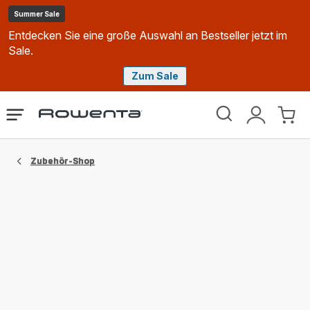
Summer Sale
Entdecken Sie eine große Auswahl an Bestseller jetzt im
Sale.
Zum Sale
Rowenta
Das
Mein
Mein
Homepage
Menü
Konto
Waren
öffnen
Zubehör-Shop