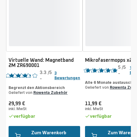
Virtuelle Wand: Magnetband
Mikrofasermopps x2 
Bewertung
2M ZR690001
Bewertung
5
/5
1
3.3
/5
Bew
3
-
Bewertung
Bewertungen
-
ratings.3.3
mit
Alle 6 Monate austausche
Geliefert von
Rowenta Zub
Begrenzt den Aktionsbereich
5
Geliefert von
Rowenta Zubehör
Sternen
(Durchschnitt)
29,99 €
11,99 €
Preis
Preis
inkl. MwSt
inkl. MwSt
verfügbar
verfügbar
Zum Warenkorb
Zum Warenk