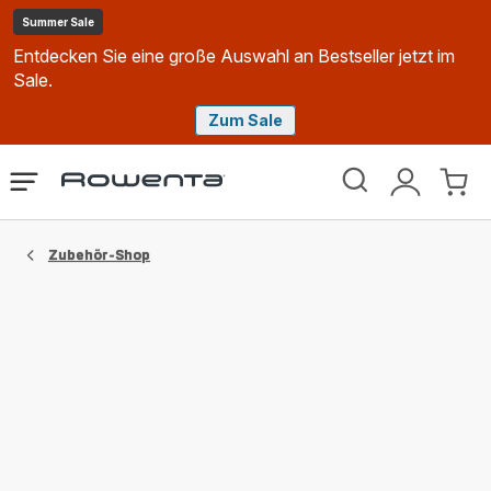
Summer Sale
Entdecken Sie eine große Auswahl an Bestseller jetzt im
Sale.
Zum Sale
Rowenta
Das
Mein
Mein
Homepage
Menü
Konto
Waren
öffnen
Zubehör-Shop