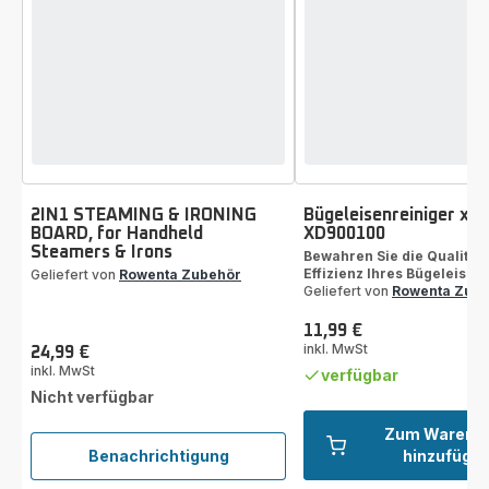
2IN1 STEAMING & IRONING
Bügeleisenreiniger x2
BOARD, for Handheld
XD900100
Steamers & Irons
Bewahren Sie die Qualität
Effizienz Ihres Bügeleisen
Geliefert von
Rowenta Zubehör
Geliefert von
Rowenta Zub
11,99 €
Preis
inkl. MwSt
24,99 €
Preis
inkl. MwSt
verfügbar
Nicht verfügbar
Zum Warenk
Benachrichtigung
hinzufüge
2IN1
STEAMING