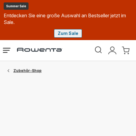
Summer Sale
Entdecken Sie eine große Auswahl an Bestseller jetzt im
Sale.
Zum Sale
Rowenta
Das
Mein
Mein
Homepage
Menü
Konto
Waren
öffnen
Zubehör-Shop