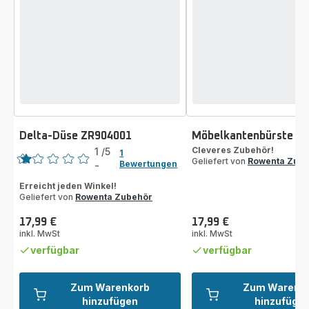
Delta-Düse ZR904001
Möbelkantenbürste Z
Bewertung
Cleveres Zubehör!
1
/5
1
Geliefert von
Rowenta Zub
Bewertungen
-
Bewertung
mit
Erreicht jeden Winkel!
Geliefert von
Rowenta Zubehör
1
Stern
17,99 €
17,99 €
(Durchschnitt)
Preis
Preis
inkl. MwSt
inkl. MwSt
verfügbar
verfügbar
Zum Warenkorb
Zum Warenk
hinzufügen
hinzufüge