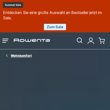
Summer Sale
Entdecken Sie eine große Auswahl an Bestseller jetzt im
Sale.
Zum Sale
Rowenta
Das
Mein
Mein
Homepage
Menü
Konto
Waren
öffnen
Wohnkomfort