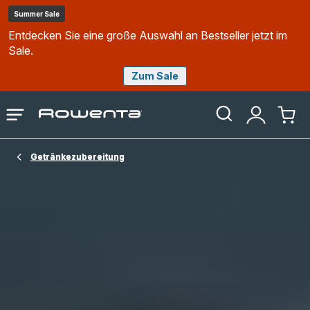
Summer Sale
Entdecken Sie eine große Auswahl an Bestseller jetzt im
Sale.
Zum Sale
Rowenta
Das
Mein
Mein
Homepage
Menü
Konto
Waren
öffnen
Getränkezubereitung