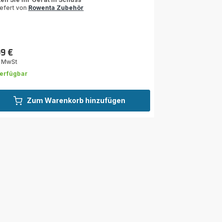
iefert von
Rowenta Zubehör
rnen
rchschnitt)
99 €
s
. MwSt
erfügbar
Zum Warenkorb hinzufügen