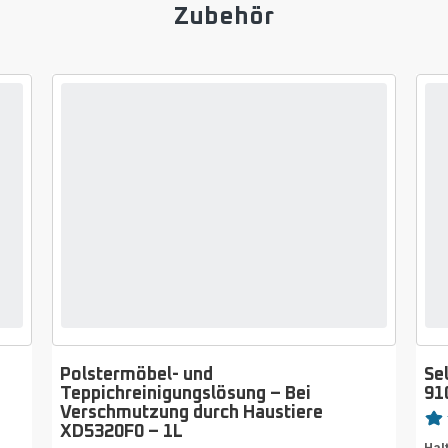
Zubehör
Polstermöbel- und
Se
Teppichreinigungslösung – Bei
91
Bewe
Verschmutzung durch Haustiere
XD5320F0 – 1L
Bew
Bewertung
Hal