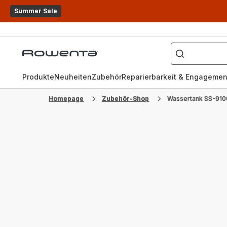
Summer Sale
Wonach
suchen
Rowenta
Sie?
Homepage
Produkte
Neuheiten
Zubehör
Reparierbarkeit & Engagemen
Homepage
Zubehör-Shop
Wassertank SS-91