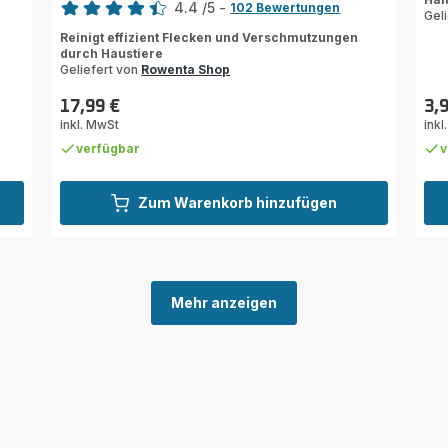
4.4
/5
-
102 Bewertungen
mit
Gel
ratings.4.4
5
Reinigt effizient Flecken und Verschmutzungen
Ste
durch Haustiere
(Du
Geliefert von
Rowenta Shop
17,99 €
3,
Preis
Prei
inkl. MwSt
inkl
verfügbar
v
Zum Warenkorb hinzufügen
Mehr anzeigen