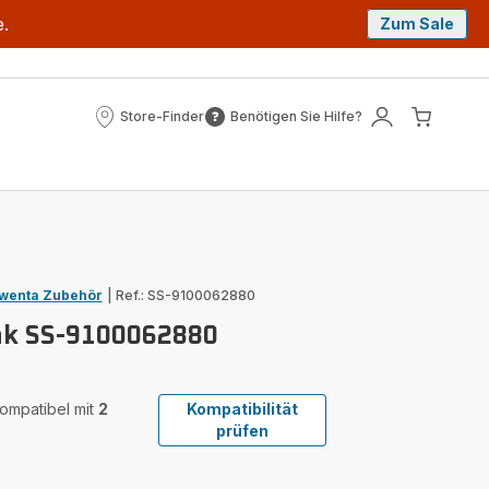
e.
Zum Sale
Store-Finder
Benötigen Sie Hilfe?
Store-
Benötigen
Mein
Mein
Finder
Sie
Konto
Waren
Hilfe?
wenta Zubehör
|
Ref.: SS-9100062880
nk SS-9100062880
 kompatibel mit
2
Kompatibilität
prüfen