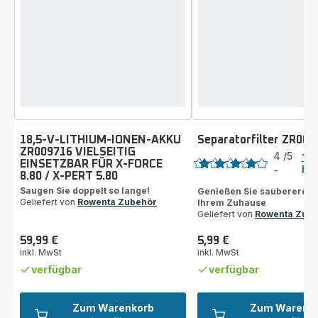
18,5-V-LITHIUM-IONEN-AKKU
Separatorfilter ZR009
Bewertung
ZR009716 VIELSEITIG
4
/5
1
EINSETZBAR FÜR X-FORCE
Bew
-
8.80 / X-PERT 5.80
Bewertung
mit
Saugen Sie doppelt so lange!
Genießen Sie sauberere Lu
Geliefert von
Rowenta Zubehör
Ihrem Zuhause
4
Geliefert von
Rowenta Zub
Sternen
(Durchschnitt)
59,99 €
5,99 €
Preis
Preis
inkl. MwSt
inkl. MwSt
verfügbar
verfügbar
Zum Warenkorb
Zum Warenk