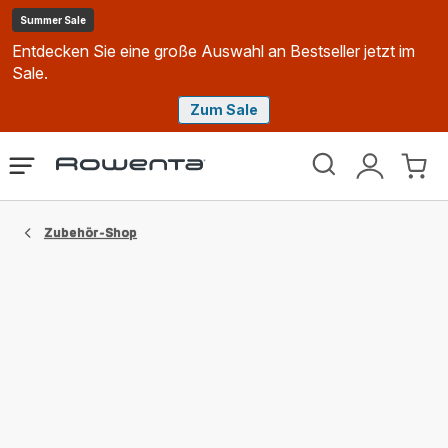
Summer Sale
Entdecken Sie eine große Auswahl an Bestseller jetzt im
Sale.
Zum Sale
Rowenta
Das
Mein
Mein
Homepage
Menü
Konto
Waren
öffnen
Zubehör-Shop